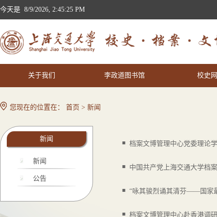
今天是
8/9/2026, 2:45:25 PM
关于我们
李政道图书馆
校史
您现在的位置在：
首页
>
新闻
新闻
■
档案文博管理中心党委理论
新闻
■
中国共产党上海交通大学档
公告
■
“咏其骏烈诵其清芬——国家
■
档案文博管理中心赴香港调