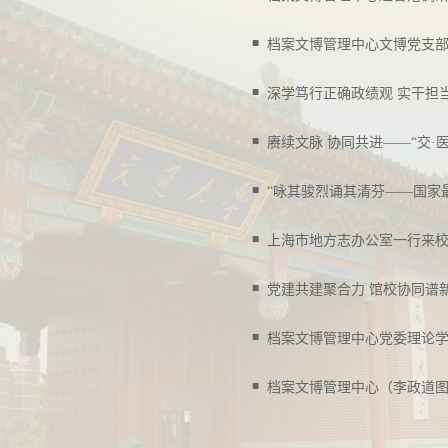
■
档案文博管理中心文博党支
■
■
赓续文脉 协同共进——“交·
■
“咏其骏烈诵其清芬——国家
■
上海市地方志办公室一行来
■
党建共建聚合力 馆校协同谱
■
档案文博管理中心党委理论
■
档案文博管理中心（李政道