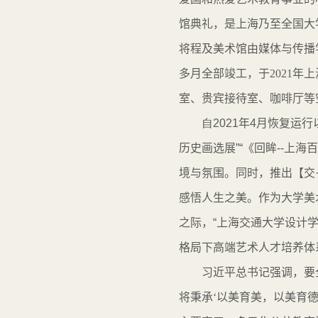
馆典礼，是上海乃至全国大学
将程及美术馆由媒体与传播
多月全部竣工
，于
2021
年上
室、贵宾接待室、咖啡厅等
自2021
年
4
月恢复运行
历史画选展”“《回眸--上
境与氛围。同时，推出【交
感悟人生之美。作为大学美
之际，“上海交通大学设计
格局下高端艺术人才培养体
习近平总书记强调，要
将秉承
‘以美育美，以美育