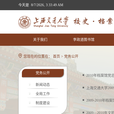
今天是
8/7/2026, 3:33:50 AM
关于我们
李政道图书馆
您现在的位置在：
首页
>
党务公开
党务公开
■
2010年档案馆
新闻动态
■
上海交通大学200
全局工作
■
2009-2010年
制度建设
■
2009—2010年