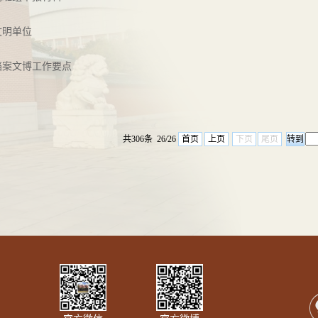
文明单位
史档案文博工作要点
共306条 26/26
首页
上页
下页
尾页